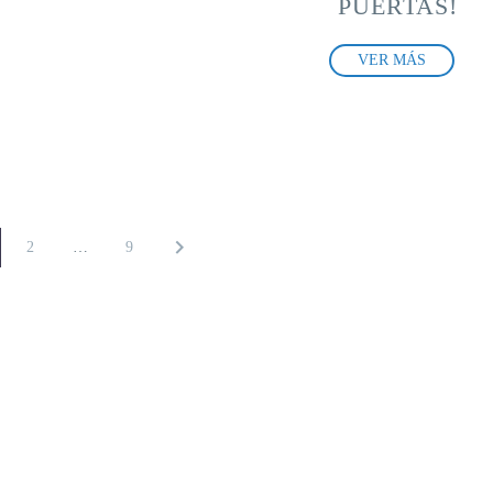
PUERTAS!
VER MÁS
2
…
9